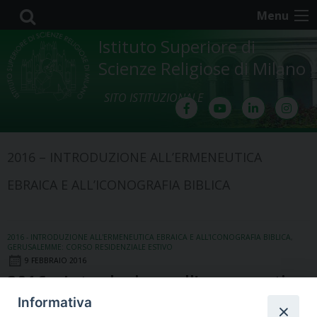
Skip
Menu
to
content
Istituto Superiore di
Scienze Religiose di Milano
SITO ISTITUZIONALE
2016 – INTRODUZIONE ALL’ERMENEUTICA
EBRAICA E ALL’ICONOGRAFIA BIBLICA
2016 - INTRODUZIONE ALL'ERMENEUTICA EBRAICA E ALL'ICONOGRAFIA BIBLICA
,
GERUSALEMME: CORSO RESIDENZIALE ESTIVO
9 FEBBRAIO 2016
2016 – Introduzione all’ermeneutica
ebraica e all’iconografia bibblica
Informativa