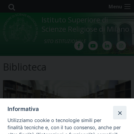
Skip
Menu
to
content
Istituto Superiore di
Scienze Religiose di Milano
SITO ISTITUZIONALE
Biblioteca
Informativa
Utilizziamo cookie o tecnologie simili per
finalità tecniche e, con il tuo consenso, anche per