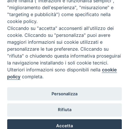
altre finalità ("interazioni e funzionalità semplici",
Gli studenti iscritti all’Istituto Superiore di Scienze
"miglioramento dell'esperienza", "misurazione" e
Religiose di Milano possono usufruire della Biblioteca
"targeting e pubblicità") come specificato nella
della Facoltà Teologica dell’Italia Settentrionale e della
cookie policy.
Biblioteca dell’Università Cattolica del Sacro Cuore
.
Cliccando su "accetta" acconsenti all'utilizzo dei
E’ possibile accedere alla Biblioteca della Facoltà
cookie. Cliccando su "personalizza" puoi avere
Teologica nel rispetto del relativo
Regolamento
maggiori informazioni sui cookie utilizzati e
ed esibendo il tesserino di riconoscimento dell’ISSR di
personalizzare le tue preferenze. Cliccando su
Milano, convalidato per l’anno in corso.
"rifiuta" o chiudendo questa informativa proseguirai
la navigazione installando i soli cookie tecnici.
Al fine di una corretta fruizione del servizio, è necessario
Ulteriori informazioni sono disponibili nella
cookie
prestare attenzione agli
Orari e Avvisi
della Biblioteca.
policy
completa.
Per accedere al nuovo catalogo on-line della Biblioteca,
cliccare sul seguente link:
Catalogo on-line
Personalizza
Rifiuta
@2022 - Istituto Superiore di Scienze Religiose di Milano, via
Cavalieri del Santo Sepolcro 3 - Milano
Accetta