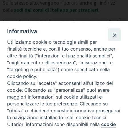
Sullo stesso sito, vengono riportati anche gli indirizzi
delle
sedi dei corsi di italiano per stranieri.
La certificazione di italiano come lingua straniera (livelli
A1, A2, B1, B2, C1, C2) può essere rilasciata dai quattro
Informativa
enti riconosciuti dal Ministero degli Interni e
Utilizziamo cookie o tecnologie simili per
dell’Istruzione:
finalità tecniche e, con il tuo consenso, anche per
– L’
Università per Stranieri di Siena
rilascia la
altre finalità ("interazioni e funzionalità semplici",
certificazione CILS
"miglioramento dell'esperienza", "misurazione" e
– L’
Università per Stranieri di Perugia
rilascia la
"targeting e pubblicità") come specificato nella
certificazione CELI
cookie policy.
– L’
Università degli Studi Roma Tre
rilascia la
Cliccando su "accetta" acconsenti all'utilizzo dei
certificazione CERT.IT
cookie. Cliccando su "personalizza" puoi avere
– La
Società Dante Alighieri
rilascia la certificazione
maggiori informazioni sui cookie utilizzati e
PLIDA
personalizzare le tue preferenze. Cliccando su
"rifiuta" o chiudendo questa informativa proseguirai
Altre info sempre sul sito del Comune di Milano:
la navigazione installando i soli cookie tecnici.
https://milano.italianostranieri.org/it/post/la-
Ulteriori informazioni sono disponibili nella
cookie
certificazione