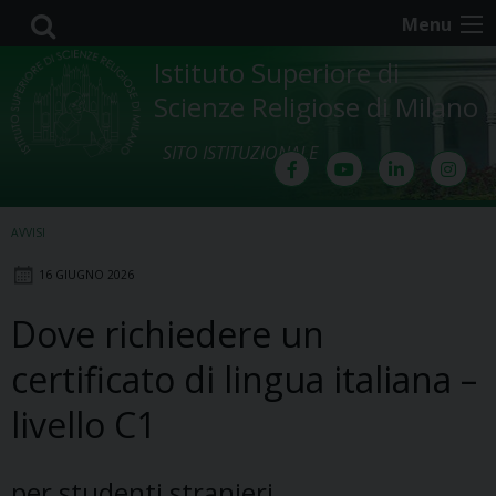
Skip
Menu
to
content
Istituto Superiore di
Scienze Religiose di Milano
SITO ISTITUZIONALE
AVVISI
16 GIUGNO 2026
Dove richiedere un
certificato di lingua italiana –
livello C1
per studenti stranieri