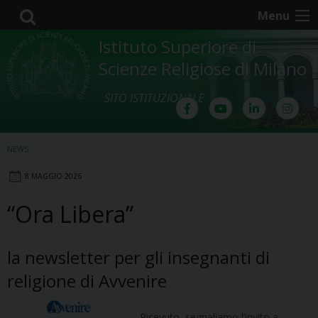
Skip
Menu
to
content
Istituto Superiore di
Scienze Religiose di Milano
SITO ISTITUZIONALE
NEWS
8 MAGGIO 2026
“Ora Libera”
la newsletter per gli insegnanti di
religione di Avvenire
Ricevuto, segnaliamo l’invito a