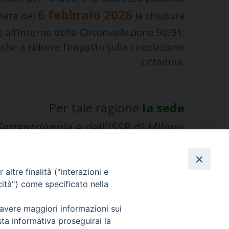
6 febbraio 2026
rnata del
la chiusura
ne all’interno della Circonvallazione 90/91;
he a ridurre l’impatto sulla circolazione
cittadina.
Per tale ragione
la sede
 Settentrionale
e dell’
ISSR di Milano
resterà chiusa
.
altre finalità ("interazioni e
cità") come specificato nella
 avere maggiori informazioni sui
sta informativa proseguirai la