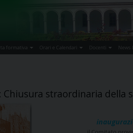
rta formativa
Orari e Calendari
Docenti
News &
 Chiusura straordinaria della 
inaugurazio
il Comitato provin