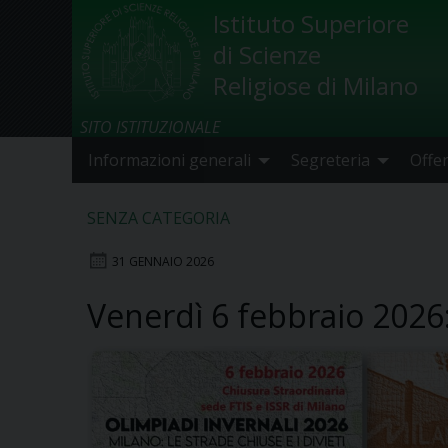
Skip
Istituto Superiore
to
di Scienze
content
Religiose di Milano
SITO ISTITUZIONALE
Informazioni generali
Segreteria
Offe
SENZA CATEGORIA
31 GENNAIO 2026
Venerdì 6 febbraio 2026: