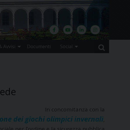
 Avvisi
Documenti
Social
sede
In concomitanza con la
ne dei giochi olimpici invernali
,
ciale per l’ordine e la sicurezza pubblica