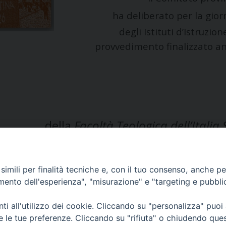
ha deliberato per la gio
degli Istituti d’Istruzio
provvedimento finalizzato anc
della
Facoltà Teologica dell’Italia
imili per finalità tecniche e, con il tuo consenso, anche per 
amento dell'esperienza", "misurazione" e "targeting e pubbli
i all'utilizzo dei cookie. Cliccando su "personalizza" puoi
re le tue preferenze. Cliccando su "rifiuta" o chiudendo que