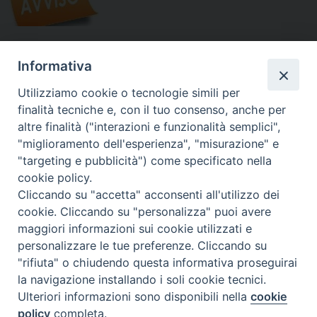
Si ricorda che le lezioni inizieranno
Mercoledì 06 Ottobre 2021.
Informativa
Utilizziamo cookie o tecnologie simili per
finalità tecniche e, con il tuo consenso, anche per
altre finalità ("interazioni e funzionalità semplici",
"miglioramento dell'esperienza", "misurazione" e
Il
“pulsante” verde
in basso a sinistra nell'homepage:
“Richiedi appuntamento 
"targeting e pubblicità") come specificato nella
compreso
.
cookie policy.
Alle iscrizioni per i Corsi del Ciclo Istituzionale che perverranno dal 29/09 al
Cliccando su "accetta" acconsenti all'utilizzo dei
cookie. Cliccando su "personalizza" puoi avere
maggiori informazioni sui cookie utilizzati e
personalizzare le tue preferenze. Cliccando su
"rifiuta" o chiudendo questa informativa proseguirai
la navigazione installando i soli cookie tecnici.
Per maggiori informazioni cliccare sul seguente link:
Iscrizioni a.a. 2021-
Ulteriori informazioni sono disponibili nella
cookie
2022
policy
completa.