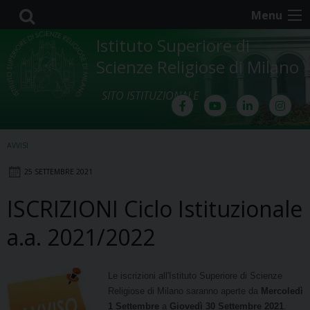
Skip
Menu
to
content
Istituto Superiore di
Scienze Religiose di Milano
SITO ISTITUZIONALE
AVVISI
25 SETTEMBRE 2021
ISCRIZIONI Ciclo Istituzionale
a.a. 2021/2022
Le iscrizioni all'Istituto Superiore di Scienze
Religiose di Milano saranno aperte da
Mercol
edì
1 Settembre
a
Giovedì
30 Settembre 2021
.