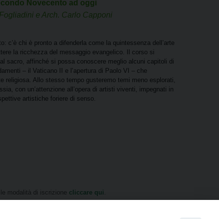
 Secondo Novecento ad oggi
ogliadini e Arch. Carlo Capponi
o: c’è chi è pronto a difenderla come la quintessenza dell’arte
ttere la ricchezza del messaggio evangelico. Il corso si
i al sacro, affinché si possa conoscere meglio alcuni capitoli di
menti – il Vaticano II e l’apertura di Paolo VI – che
te religiosa. Allo stesso tempo gusteremo temi meno esplorati,
sia, con un’attenzione all’opera di artisti viventi, impegnati in
pettive artistiche foriere di senso.
le modalità di iscrizione
cliccare qui
.