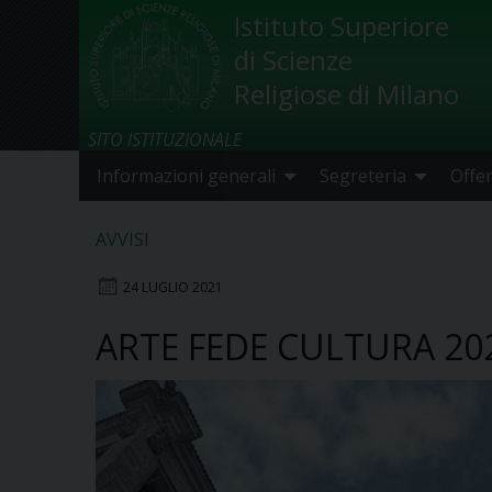
Skip
Istituto Superiore
to
di Scienze
content
Religiose di Milano
SITO ISTITUZIONALE
Informazioni generali
Segreteria
Offe
AVVISI
24 LUGLIO 2021
ARTE FEDE CULTURA 20