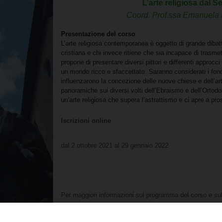
L’arte religiosa dal
Coord. Prof.ssa Emanuela F
Presentazione del corso
L’arte religiosa contemporanea è oggetto di grande dibatt
cristiana e chi invece ritiene che sia incapace di trasme
propone di presentare diversi pittori e differenti approcc
un mondo ricco e sfaccettato. Saranno considerati i fonda
influenzarono la concezione delle nuove chiese e dell’ar
panoramiche sui diversi volti dell’Ebraismo e dell’Ortodos
un’arte religiosa che supera l’astrattismo e ci apre a pros
Iscrizioni online
dal 2 ottobre 2021 al 29 gennaio 2022
Per maggiori informazioni sul programma del corso e sul