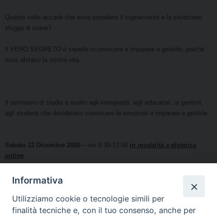
Quante volte accade che esse prendano il sopravvento e la situazione
sfugga di mano?
Il VERO SEGRETO è saperle riconoscere e imparare a gestirle, poiché
esse abitano la nostra vita.
Il seminario di studio è rivolto agli insegnanti, agli educatori, ai genitori,
agli studenti che desiderano conoscere le emozioni e imparare a gestirle.
Sabato 12 Dicembre 2020
– ore 9.30-13.00
in modalità a distanza
online
.
(Seguirà la comunicazione del link per l'accesso alla video-
lezione).
Informativa
Utilizziamo cookie o tecnologie simili per
finalità tecniche e, con il tuo consenso, anche per