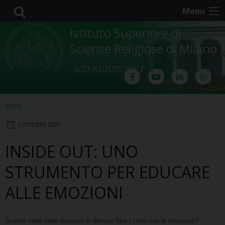
Skip
Menu
to
content
Istituto Superiore di
Scienze Religiose di Milano
SITO ISTITUZIONALE
AVVISI
3 OTTOBRE 2020
INSIDE OUT: UNO
STRUMENTO PER EDUCARE
ALLE EMOZIONI
Quante volte nelle relazioni si devono fare i conti con le emozioni?