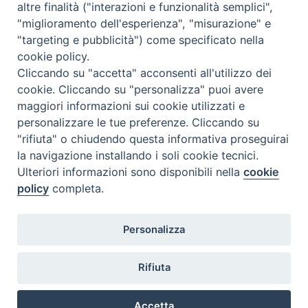
Per iscriversi al Seminario, è necessario inviare, entro sabato 5 dicembre
altre finalità ("interazioni e funzionalità semplici",
2020, una mail di partecipazione all'indirizzo della Segreteria
"miglioramento dell'esperienza", "misurazione" e
ISSR:
segreteria@issrmilano.it
"targeting e pubblicità") come specificato nella
cookie policy.
Per la partecipazione è richiesto un contributo di
€ 20,00
, da
Cliccando su "accetta" acconsenti all'utilizzo dei
versare tramite bonifico intestato a Istituto Superiore di Scienze Religiose
cookie. Cliccando su "personalizza" puoi avere
di Milano, sulla banca di appoggio delle
Poste
– codice
maggiori informazioni sui cookie utilizzati e
IBAN
IT02Z0760101600000028418200
con causale obbligatoria.
personalizzare le tue preferenze. Cliccando su
"rifiuta" o chiudendo questa informativa proseguirai
la navigazione installando i soli cookie tecnici.
Ulteriori informazioni sono disponibili nella
cookie
Volantino-Inside-Out-2020
policy
completa.
Personalizza
Rifiuta
@2022 - Istituto Superiore di Scienze Religiose di Milano, via
Cavalieri del Santo Sepolcro 3 - Milano
Accetta