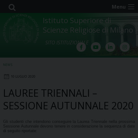
Skip
Menu
to
content
Istituto Superiore di
Scienze Religiose di Milano
SITO ISTITUZIONALE
NEWS
10 LUGLIO 2020
LAUREE TRIENNALI –
SESSIONE AUTUNNALE 2020
Gli studenti che intendono conseguire la Laurea Triennale nella prossima
Sessione Autunnale devono tenere in considerazione la sequenza di date
di seguito riportate: