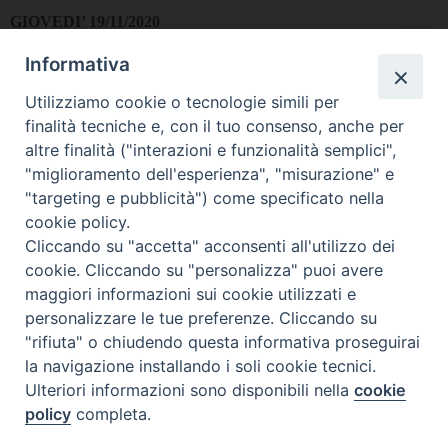
GIOVEDI’ 19/11/2020
Consegna dell’elaborato
in 3 copie (rilegate come dispense)
Informativa
e su chiavetta USB (in formato Word e PDF) e
consegna del
Libretto Personale
in Segreteria ISSR (orari di apertura al
Utilizziamo cookie o tecnologie simili per
pubblico 10:00-12:00; 14:00-17:00).
finalità tecniche e, con il tuo consenso, anche per
NOVEMBRE 2020
(data da definire)
altre finalità ("interazioni e funzionalità semplici",
Simulazione di lezione
"miglioramento dell'esperienza", "misurazione" e
"targeting e pubblicità") come specificato nella
A fine Settembre 2020 saranno inviate delle video-lezioni del prof.
cookie policy.
Cliccando su "accetta" acconsenti all'utilizzo dei
Bonelli –
Corso di Metodologia della Ricerca
, dedicate all'elaborato
cookie. Cliccando su "personalizza" puoi avere
e all'esame finale di Laurea Triennale.
maggiori informazioni sui cookie utilizzati e
personalizzare le tue preferenze. Cliccando su
Sulla PPD del prof. Bonelli è possibile anche scaricare la
Dispensa
"rifiuta" o chiudendo questa informativa proseguirai
la navigazione installando i soli cookie tecnici.
di Metodologia della Ricerca
.
Ulteriori informazioni sono disponibili nella
cookie
policy
completa.