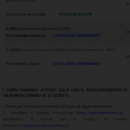
giovanile (21 ORE)
€ 
Prof.ssa De Vecchi Gaia
ISCRIZIONI APERTE
n. 39513
Antropologia africana (16 ORE)
€ 
Prof. Heungna Ebenezer
ATTIVAZIONE CONFERMATA
n. 31976
Il pensiero religioso e politico dell’Islām moderno (15 ORE)
€ 
Prof. Nicelli p. Paolo
ATTIVAZIONE CONFERMATA
I CORSI SARANNO ATTIVATI SOLO CON IL RAGGIUNGIMENTO DI
UN NUMERO MINIMO DI 12 ISCRITTI.
– Note per l'iscrizione online ai Corsi di Aggiornamento:
1. compilare il Modulo d’Iscrizione
(https://www.issrmilano.it)
,
accettando le norme per la privacy, e inviarlo
all’indirizzo
segreteria@issrmilano.it