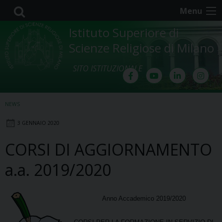
Skip
Menu
to
content
Istituto Superiore di
Scienze Religiose di Milano
SITO ISTITUZIONALE
NEWS
3 GENNAIO 2020
CORSI DI AGGIORNAMENTO
a.a. 2019/2020
Anno Accademico 2019/2020