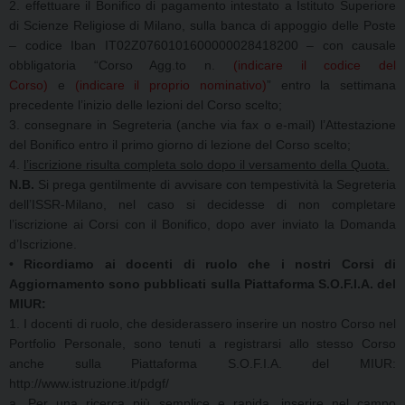
2. effettuare il Bonifico di pagamento intestato a Istituto Superiore
di Scienze Religiose di Milano, sulla banca di appoggio delle Poste
– codice Iban IT02Z0760101600000028418200 – con causale
obbligatoria “Corso Agg.to n.
(indicare il codice del
Corso)
e
(indicare il proprio nominativo)
” entro la settimana
precedente l’inizio delle lezioni del Corso scelto;
3. consegnare in Segreteria (anche via fax o e-mail) l’Attestazione
del Bonifico entro il primo giorno di lezione del Corso scelto;
4.
l’iscrizione risulta completa solo dopo il versamento della Quota.
N.B.
Si prega gentilmente di avvisare con tempestività la Segreteria
dell’ISSR-Milano, nel caso si decidesse di non completare
l’iscrizione ai Corsi con il Bonifico, dopo aver inviato la Domanda
d’Iscrizione.
• Ricordiamo ai docenti di ruolo che i nostri Corsi di
Aggiornamento sono pubblicati sulla Piattaforma S.O.F.I.A. del
MIUR:
1. I docenti di ruolo, che desiderassero inserire un nostro Corso nel
Portfolio Personale, sono tenuti a registrarsi allo stesso Corso
anche sulla Piattaforma S.O.F.I.A. del MIUR:
http://www.istruzione.it/pdgf/
a. Per una ricerca più semplice e rapida, inserire nel campo