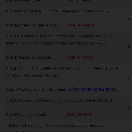
Prof. Bienati Andrea
NON ATTIVATO
n. 31964
La ricerca di Dio nel ‘900: Immagini e parole (24 ORE)
€ 
Prof.ssa Cattaneo Gabriella M.C.
NON ATTIVATO
n. 31970
Il pudore di un Dio in mezzo a noi. Risonanze bibliche e
intuizioni teologiche nel mondo di Machado de Assis (20 ORE)
€ 
Prof. D’Alessio don Davide
NON ATTIVATO
n. 31972
Arte, Fede, Cultura – L’arte del ‘700 e ‘800. I pittori cristiani in
un mondo che cambia (40 ORE)
€ 
Coord. Prof.ssa Fogliadini Emanuela
ATTIVAZIONE CONFERMATA
n. 31974
La teoria dell’evoluzione in dialogo con la fede (20 ORE)
€ 
Prof. Fontana don Paolo
NON ATTIVATO
n.32207
Ridire Dio oggi. IRC e teologia: la sfida del linguaggio