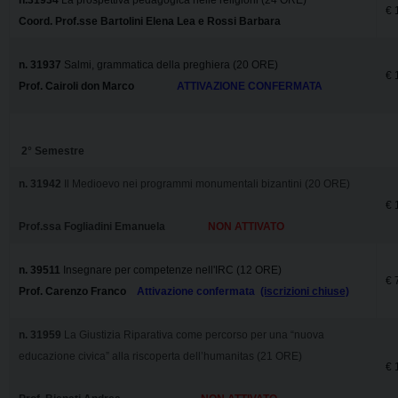
€ 
Coord. Prof.sse Bartolini Elena Lea e Rossi Barbara
n. 31937
Salmi, grammatica della preghiera (20 ORE)
€ 
Prof. Cairoli don Marco
ATTIVAZIONE CONFERMATA
2° Semestre
n. 31942
Il Medioevo nei programmi monumentali bizantini (20 ORE)
€ 
Prof.ssa Fogliadini Emanuela
NON ATTIVATO
n. 39511
Insegnare per competenze nell'IRC (12 ORE)
€ 
Prof. Carenzo Franco
Attivazione confermata
(iscrizioni chiuse)
n. 31959
La Giustizia Riparativa come percorso per una “nuova
educazione civica” alla riscoperta dell’humanitas (21 ORE)
€ 