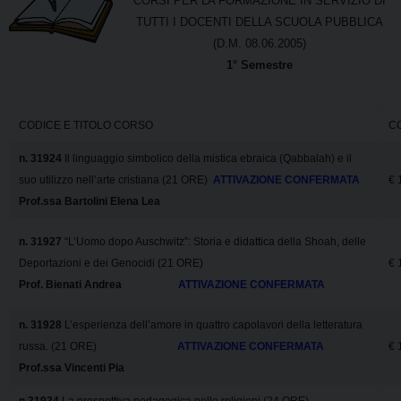
CORSI PER LA FORMAZIONE IN SERVIZIO DI
TUTTI I DOCENTI DELLA SCUOLA PUBBLICA
(D.M. 08.06.2005)
1° Semestre
CODICE E TITOLO CORSO
C
n. 31924
Il linguaggio simbolico della mistica ebraica (Qabbalah) e il
suo utilizzo nell’arte cristiana (21 ORE)
ATTIVAZIONE CONFERMATA
€ 
Prof.ssa Bartolini Elena Lea
n. 31927
“L’Uomo dopo Auschwitz”: Storia e didattica della Shoah, delle
Deportazioni e dei Genocidi (21 ORE)
€ 
Prof. Bienati Andrea
ATTIVAZIONE CONFERMATA
n. 31928
L’esperienza dell’amore in quattro capolavori della letteratura
russa. (21 ORE)
ATTIVAZIONE CONFERMATA
€ 
Prof.ssa Vincenti Pia
n.31934
La prospettiva pedagogica nelle religioni (24 ORE)