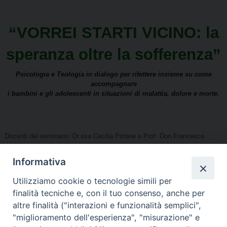
“VORREI STARTI VICINO: la
speranza oltre la sofferenza”
Psicologia e Teologia in dialogo per rifettere insieme su come
accompagnare
i bambini e gli adolescenti in situazioni di malattia, dolore e morte.
Docenti del seminario: Dr.ssa Cecilia Pirrone e Prof. Don Francesco
Scanziani.
Informativa
04 aprile 2020 – ore 9.30-13.00 presso la sede dell'ISSR in Via dei
Cavalieri del S. Sepolcro 3, Milano.
Utilizziamo cookie o tecnologie simili per
finalità tecniche e, con il tuo consenso, anche per
altre finalità ("interazioni e funzionalità semplici",
"miglioramento dell'esperienza", "misurazione" e
Per iscriversi al Seminario, è necessario inviare una mail di