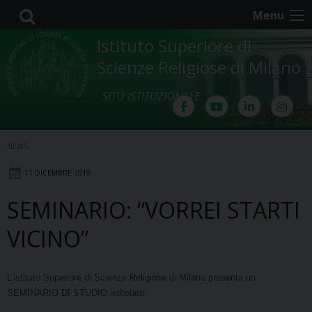
Skip
Menu
to
content
Istituto Superiore di
Scienze Religiose di Milano
SITO ISTITUZIONALE
NEWS
11 DICEMBRE 2019
SEMINARIO: “VORREI STARTI
VICINO”
L'istituto Superiore di Scienze Religiose di Milano presenta un
SEMINARIO DI STUDIO intitolato: