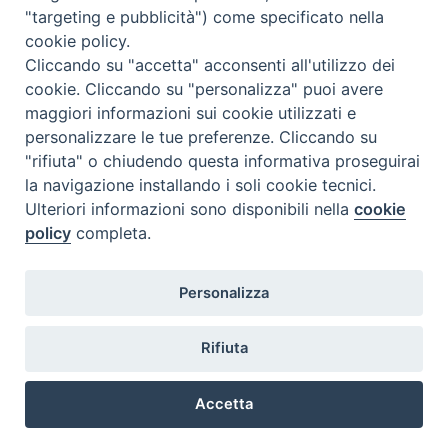
06/12/2019
)
le lezioni saranno sospese
.
"targeting e pubblicità") come specificato nella
Sarà comunque possibile lo studio in Istituto.
cookie policy.
Cliccando su "accetta" acconsenti all'utilizzo dei
La Segreteria resterà aperta dalle ore 14.00
cookie. Cliccando su "personalizza" puoi avere
alle ore 17.00
maggiori informazioni sui cookie utilizzati e
La Portineria e la Biblioteca saranno chiuse nell'intervallo dalle ore
personalizzare le tue preferenze. Cliccando su
13.00 alle ore 14.00.
"rifiuta" o chiudendo questa informativa proseguirai
la navigazione installando i soli cookie tecnici.
Sabato 07/12/2019
, in occasione della Festa Patronale di
Ulteriori informazioni sono disponibili nella
cookie
Sant'Ambrogio, l'Istituto
sarà chiuso
.
policy
completa.
Personalizza
Rifiuta
@2022 - Istituto Superiore di Scienze Religiose di Milano, via
Cavalieri del Santo Sepolcro 3 - Milano
Accetta
Preferenze Cookie