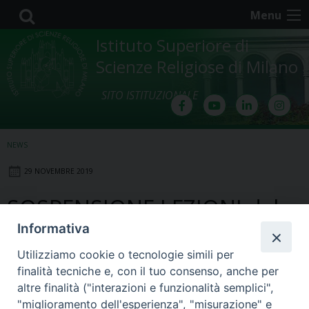
Skip
Menu
to
content
Istituto Superiore di
Scienze Religiose di Milano
SITO ISTITUZIONALE
NEWS
29 NOVEMBRE 2019
SOSPENSIONE LEZIONI dal
Informativa
04/12 al 06/12
Utilizziamo cookie o tecnologie simili per
finalità tecniche e, con il tuo consenso, anche per
Si avvisano gli studenti che, come da
altre finalità ("interazioni e funzionalità semplici",
calendario accademico, la prossima
"miglioramento dell'esperienza", "misurazione" e
settimana (
da Mercoledì 04/12 a Venerdì