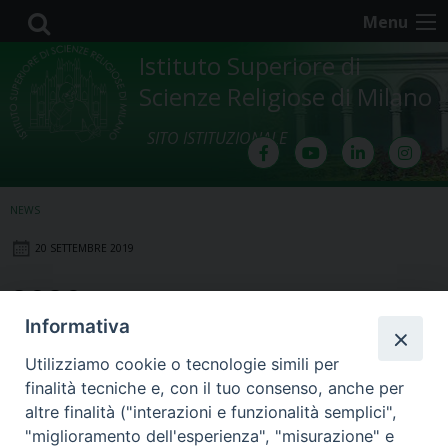
Skip
Menu
to
content
Istituto Superiore di
Scienze Religiose di Milano
SITO ISTITUZIONALE
NEWS
20 SETTEMBRE 2019
2020
Informativa
Utilizziamo cookie o tecnologie simili per
finalità tecniche e, con il tuo consenso, anche per
altre finalità ("interazioni e funzionalità semplici",
"miglioramento dell'esperienza", "misurazione" e