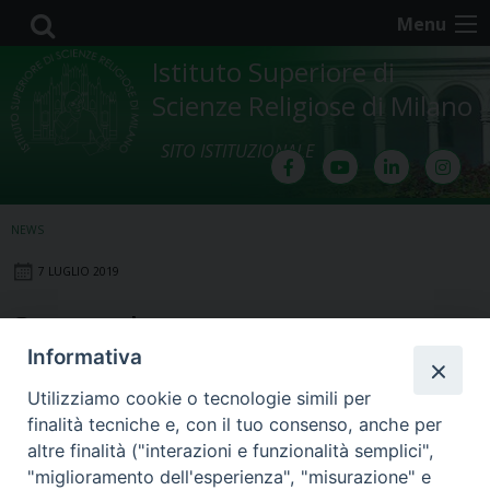
Skip
Menu
to
content
Istituto Superiore di
Scienze Religiose di Milano
SITO ISTITUZIONALE
NEWS
7 LUGLIO 2019
Settembre
Informativa
Utilizziamo cookie o tecnologie simili per
finalità tecniche e, con il tuo consenso, anche per
altre finalità ("interazioni e funzionalità semplici",
"miglioramento dell'esperienza", "misurazione" e