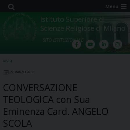
Skip
Menu
to
content
Istituto Superiore di
Scienze Religiose di Milano
SITO ISTITUZIONALE
AVVISI
22 MARZO 2019
CONVERSAZIONE
TEOLOGICA con Sua
Eminenza Card. ANGELO
SCOLA