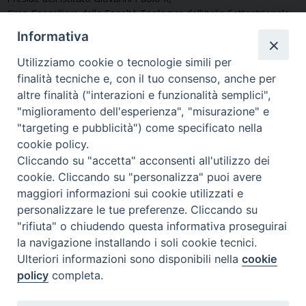
Gran Cancelliere della Facoltà Teologica dell'Italia Settentrionale
Informativa
Utilizziamo cookie o tecnologie simili per
* * *
finalità tecniche e, con il tuo consenso, anche per
Giovedì 4 aprile 2019, Sala Convegni (ore 17.45 – 19.15)
altre finalità ("interazioni e funzionalità semplici",
"miglioramento dell'esperienza", "misurazione" e
presso la
Via Cavalieri del Santo
Facoltà Teologica dell'Italia Settentrionale
"targeting e pubblicità") come specificato nella
Sepolcro 3, 20121 Milano
cookie policy.
Cliccando su "accetta" acconsenti all'utilizzo dei
Ingresso libero
cookie. Cliccando su "personalizza" puoi avere
Per gli studenti che seguono i corsi di “Teologia filosofica” (Prof.
maggiori informazioni sui cookie utilizzati e
Epis) e “Morale sessuale” (Prof. Fumagalli) nella medesima
personalizzare le tue preferenze. Cliccando su
fascia oraria,
la partecipazione all'evento concorrerà al
"rifiuta" o chiudendo questa informativa proseguirai
raggiungimento del relativo “monte ore” (2/3).
la navigazione installando i soli cookie tecnici.
Pertanto, verranno raccolte le presenze.
Ulteriori informazioni sono disponibili nella
cookie
policy
completa.