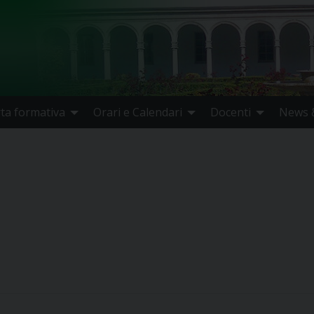
rta formativa
Orari e Calendari
Docenti
News &