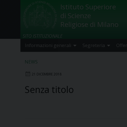
Skip
Istituto Superiore
to
di Scienze
content
Religiose di Milano
SITO ISTITUZIONALE
Informazioni generali
Segreteria
Offe
NEWS
21 DICEMBRE 2018
Senza titolo