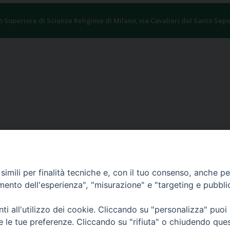
to Superiore di Scienze Religiose di Milano, via Cavalieri del Santo Sepo
imili per finalità tecniche e, con il tuo consenso, anche per 
amento dell'esperienza", "misurazione" e "targeting e pubbli
i all'utilizzo dei cookie. Cliccando su "personalizza" puoi
re le tue preferenze. Cliccando su "rifiuta" o chiudendo que