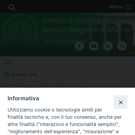
Skip
Menu
to
content
Istituto Superiore di
Scienze Religiose di Milano
SITO ISTITUZIONALE
AVVISI
16 GIUGNO 2018
MASTER di II° Livello per
Informativa
l’Insegnamento della
Utilizziamo cookie o tecnologie simili per
Religione Cattolica
finalità tecniche e, con il tuo consenso, anche per
altre finalità ("interazioni e funzionalità semplici",
"miglioramento dell'esperienza", "misurazione" e
Il Master di secondo livello è un
corso di