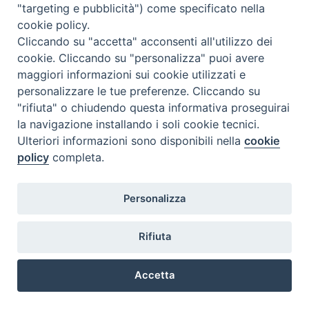
"targeting e pubblicità") come specificato nella
studi post-laurea magistrale
.
cookie policy.
Cliccando su "accetta" acconsenti all'utilizzo dei
cookie. Cliccando su "personalizza" puoi avere
E’ proposto dalla Facoltà Teologica
maggiori informazioni sui cookie utilizzati e
dell’Italia Settentrionale (FTIS) in
personalizzare le tue preferenze. Cliccando su
collaborazione con l’Istituto Superiore di
"rifiuta" o chiudendo questa informativa proseguirai
Scienze religiose di Milano (ISSRM).
la navigazione installando i soli cookie tecnici.
Ulteriori informazioni sono disponibili nella
cookie
Per maggiori informazioni
cliccare qui
.
policy
completa.
Personalizza
Rifiuta
@2022 - Istituto Superiore di Scienze Religiose di Milano, via
Cavalieri del Santo Sepolcro 3 - Milano
Accetta
Preferenze Cookie