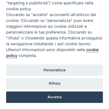
"targeting e pubblicità") come specificato nella
Avvisiamo che le visite alla Moschea
di Via Meda ed alla Sinagoga di “Beth Shlomo” del 28/05 sono
cookie policy.
state annullate per l'esiguo numero di iscrizioni raccolte.
Cliccando su "accetta" acconsenti all'utilizzo dei
cookie. Cliccando su "personalizza" puoi avere
maggiori informazioni sui cookie utilizzati e
personalizzare le tue preferenze. Cliccando su
"rifiuta" o chiudendo questa informativa proseguirai
la navigazione installando i soli cookie tecnici.
Ulteriori informazioni sono disponibili nella
cookie
policy
completa.
@2022 - Istituto Superiore di Scienze Religiose di Milano, via
Cavalieri del Santo Sepolcro 3 - Milano
Personalizza
Rifiuta
Accetta
Preferenze Cookie