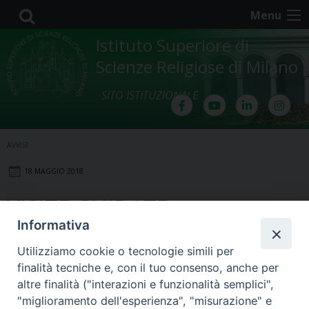
Skip
Menu
to
content
Istituto Superiore di
Scienze Religiose di Milano
SITO ISTITUZIONALE
AVVISI
18 MAGGIO 2018
VISITE GUIDATE
Informativa
Avvisiamo che, a causa del ridotto
Utilizziamo cookie o tecnologie simili per
numero dei partecipanti, anche la
finalità tecniche e, con il tuo consenso, anche per
visita alla Comunità Zen è stata
altre finalità ("interazioni e funzionalità semplici",
annullata.
"miglioramento dell'esperienza", "misurazione" e