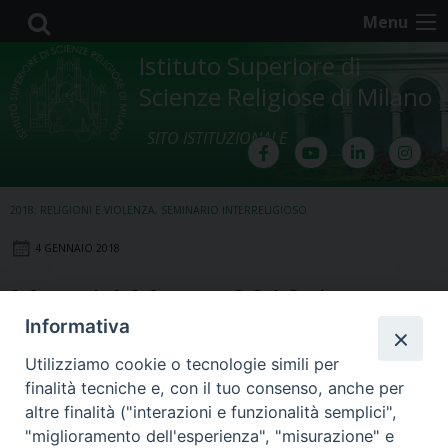
Skip
Menu
to
content
Istituto Superiore di
Scienze Religiose di Milano
SITO ISTITUZIONALE
2018: RELIGIONI E VIOLENZA
,
SEMINARIO INTERRELIGIOSO
4 GENNAIO 2018
Mer. 14 Marzo 2018: La
Informativa
violenza nell’uomo
Utilizziamo cookie o tecnologie simili per
finalità tecniche e, con il tuo consenso, anche per
altre finalità ("interazioni e funzionalità semplici",
"miglioramento dell'esperienza", "misurazione" e