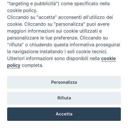
"targeting e pubblicità") come specificato nella
Abd-al-Sabur-Turrini-Traccia
cookie policy.
Claudia-Milani-Schema
Cliccando su "accetta" acconsenti all'utilizzo dei
cookie. Cliccando su "personalizza" puoi avere
Aldo-Luperini-Slide
maggiori informazioni sui cookie utilizzati e
personalizzare le tue preferenze. Cliccando su
"rifiuta" o chiudendo questa informativa proseguirai
la navigazione installando i soli cookie tecnici.
Ulteriori informazioni sono disponibili nella
cookie
policy
completa.
@2022 - Istituto Superiore di Scienze Religiose di Milano, via
Cavalieri del Santo Sepolcro 3 - Milano
Personalizza
Rifiuta
Accetta
Preferenze Cookie