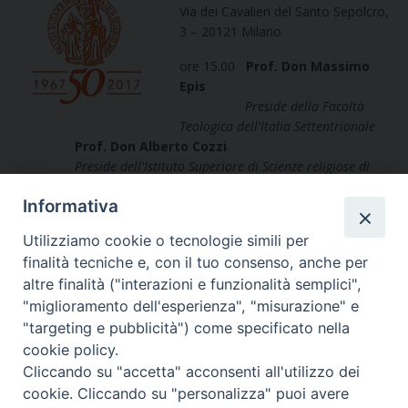
Via dei Cavalieri del Santo Sepolcro,
3 – 20121 Milano
ore 15.00
Prof. Don Massimo
Epis
Preside della Facoltà
Teologica dell'Italia Settentrionale
Prof. Don Alberto Cozzi
Preside dell'Istituto Superiore di Scienze religiose di
Milano
Informativa
Saluto del Preside della FTIS e dell'ISSRM
Utilizziamo cookie o tecnologie simili per
ore 15.30
Lectio magistralis
S. Ecc.za Mons. Franco Giulio Brambilla
finalità tecniche e, con il tuo consenso, anche per
Vescovo di Novara
altre finalità ("interazioni e funzionalità semplici",
Istanze pastorali della Chiesa di oggi e il
"miglioramento dell'esperienza", "misurazione" e
compito per la teologia
"targeting e pubblicità") come specificato nella
cookie policy.
ore 16.45
Celebrazione Eucaristica nella Basilica di S.
Cliccando su "accetta" acconsenti all'utilizzo dei
Simpliciano
cookie. Cliccando su "personalizza" puoi avere
presieduta da S. Ecc.za Mons. Mario Delpini