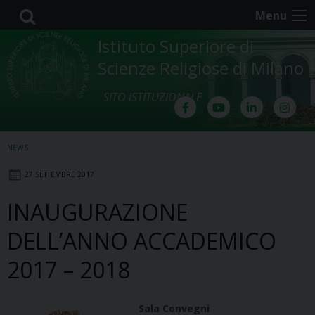
Skip
Menu
to
content
Istituto Superiore di
Scienze Religiose di Milano
SITO ISTITUZIONALE
NEWS
27 SETTEMBRE 2017
INAUGURAZIONE
DELL’ANNO ACCADEMICO
2017 – 2018
Sala Convegni