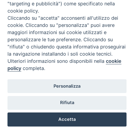
"targeting e pubblicità") come specificato nella
Il Corso della prof.ssa R. Viccei che
cookie policy.
sarebbe dovuto iniziare
Sabato 06
Cliccando su "accetta" acconsenti all'utilizzo dei
maggio 2017
, a causa dell’esiguo
cookie. Cliccando su "personalizza" puoi avere
numero di iscritti,
non avrà luogo
.
maggiori informazioni sui cookie utilizzati e
personalizzare le tue preferenze. Cliccando su
"rifiuta" o chiudendo questa informativa proseguirai
la navigazione installando i soli cookie tecnici.
Ulteriori informazioni sono disponibili nella
cookie
policy
completa.
@2022 - Istituto Superiore di Scienze Religiose di Milano, via
Personalizza
Cavalieri del Santo Sepolcro 3 - Milano
Rifiuta
Accetta
Preferenze Cookie