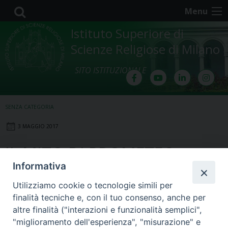
Skip
Menu
to
content
Istituto Superiore di
Scienze Religiose di Milano
SITO ISTITUZIONALE
SENZA CATEGORIA
3 MAGGIO 2017
IL MITO DI PROMETEO:
Informativa
risemantizzazione di
Utilizziamo cookie o tecnologie simili per
iconografie romane in
finalità tecniche e, con il tuo consenso, anche per
altre finalità ("interazioni e funzionalità semplici",
chiave cristiana.
"miglioramento dell'esperienza", "misurazione" e