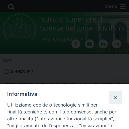
Skip
Menu
to
content
Istituto Superiore di
Scienze Religiose di Milano
SITO ISTITUZIONALE
NEWS
29 MARZO 2017
CELEBRAZIONE EUCARISTICA
Informativa
IN PREPARAZIONE DELLA S.
Utilizziamo cookie o tecnologie simili per
PASQUA
finalità tecniche e, con il tuo consenso, anche per
altre finalità ("interazioni e funzionalità semplici",
"miglioramento dell'esperienza", "misurazione" e
Giovedì 6 aprile 2017 – ore