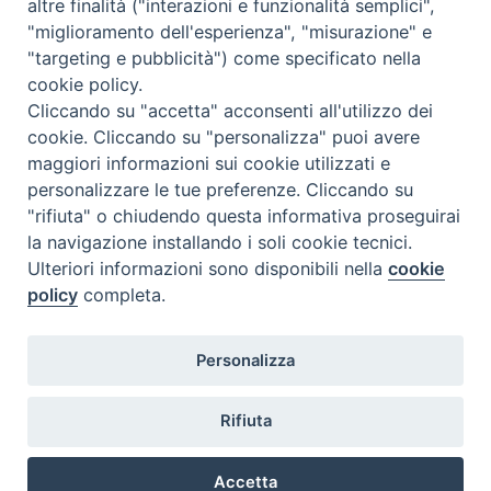
altre finalità ("interazioni e funzionalità semplici",
guidata aperta a tutti, nei luoghi di
"miglioramento dell'esperienza", "misurazione" e
culto della tradizione ebraica ed
"targeting e pubblicità") come specificato nella
islamica.
cookie policy.
Cliccando su "accetta" acconsenti all'utilizzo dei
cookie. Cliccando su "personalizza" puoi avere
Per il programma dettagliato clicca qui sotto.
maggiori informazioni sui cookie utilizzati e
personalizzare le tue preferenze. Cliccando su
"rifiuta" o chiudendo questa informativa proseguirai
la navigazione installando i soli cookie tecnici.
Ulteriori informazioni sono disponibili nella
cookie
Visita-Sinagoga-e-Moschea-invito
policy
completa.
Personalizza
Rifiuta
@2022 - Istituto Superiore di Scienze Religiose di Milano, via
Cavalieri del Santo Sepolcro 3 - Milano
Accetta