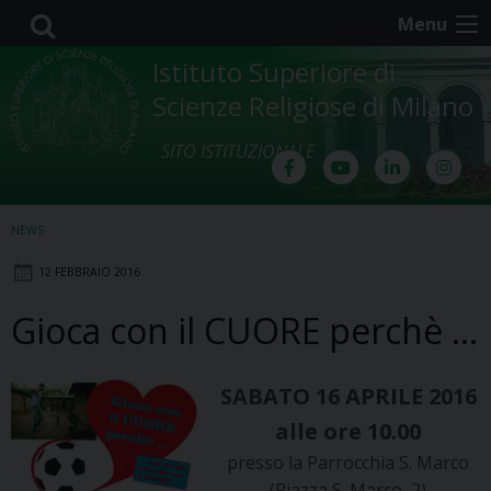
Skip
Menu
to
content
Istituto Superiore di
Scienze Religiose di Milano
SITO ISTITUZIONALE
NEWS
12 FEBBRAIO 2016
Gioca con il CUORE perchè …
SABATO 16 APRILE 2016
alle ore 10.00
presso la Parrocchia S. Marco
(Piazza S. Marco, 2)