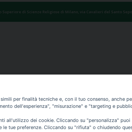
to Superiore di Scienze Religiose di Milano, via Cavalieri del Santo Sepo
imili per finalità tecniche e, con il tuo consenso, anche per 
amento dell'esperienza", "misurazione" e "targeting e pubbli
i all'utilizzo dei cookie. Cliccando su "personalizza" puoi
re le tue preferenze. Cliccando su "rifiuta" o chiudendo que