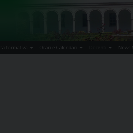
rta formativa
Orari e Calendari
Docenti
News &