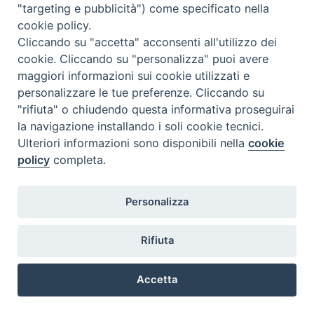
"targeting e pubblicità") come specificato nella
Per saperne di più
clicca qui
.
cookie policy.
Cliccando su "accetta" acconsenti all'utilizzo dei
cookie. Cliccando su "personalizza" puoi avere
maggiori informazioni sui cookie utilizzati e
personalizzare le tue preferenze. Cliccando su
"rifiuta" o chiudendo questa informativa proseguirai
la navigazione installando i soli cookie tecnici.
Ulteriori informazioni sono disponibili nella
cookie
@2022 - Istituto Superiore di Scienze Religiose di Milano, via
policy
completa.
Cavalieri del Santo Sepolcro 3 - Milano
Personalizza
Rifiuta
Accetta
Preferenze Cookie