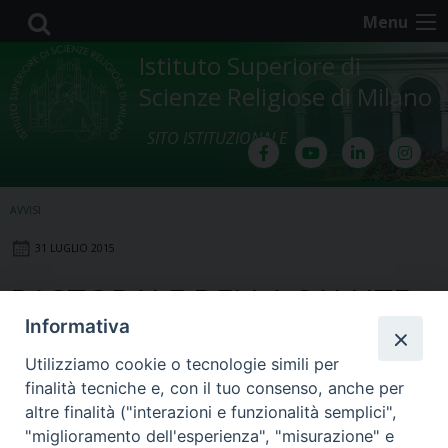
Skip
Menu
to
content
Istituto Superiore di
Scienze Religiose di Milano
SITO ISTITUZIONALE
AVVISI
31 LUGLIO 2015
PASTORALE DELLA SALUTE
Informativa
Nuove iniziative di formazione: il
Utilizziamo cookie o tecnologie simili per
Biennio di Formazione in Pastorale
finalità tecniche e, con il tuo consenso, anche per
della Salute e l'evento di Formazione
altre finalità ("interazioni e funzionalità semplici",
Permenente.
"miglioramento dell'esperienza", "misurazione" e