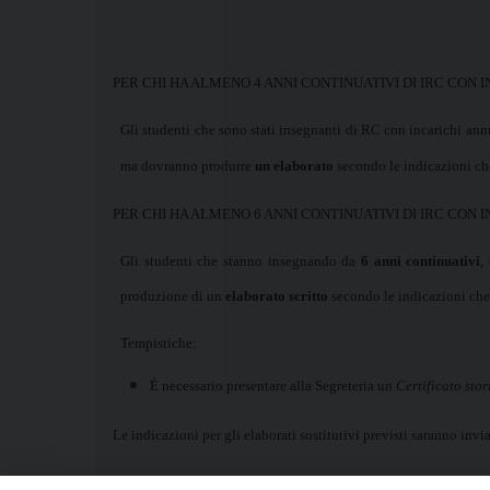
PER CHI HA ALMENO 4 ANNI CONTINUATIVI DI IRC CON 
Gli studenti che sono stati insegnanti di RC con incarichi annu
ma dovranno produrre
un elaborato
secondo le indicazioni ch
PER CHI HA ALMENO 6 ANNI CONTINUATIVI DI IRC CON 
Gli studenti che stanno insegnando da
6 anni continuativi
,
produzione di un
elaborato scritto
secondo le indicazioni che
Tempistiche:
È necessario presentare alla Segreteria un
Certificato stor
Le indicazioni per gli elaborati sostitutivi previsti saranno inv