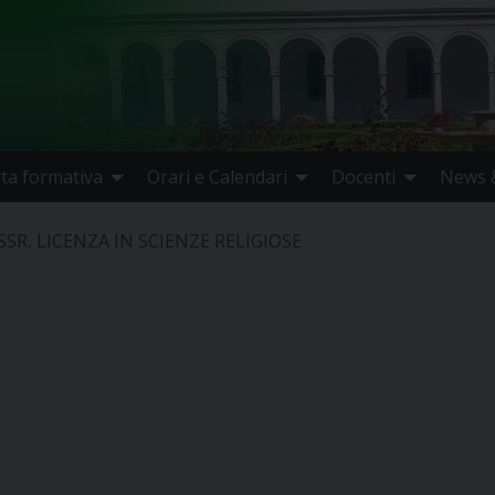
rta formativa
Orari e Calendari
Docenti
News &
ISSR
,
LICENZA IN SCIENZE RELIGIOSE