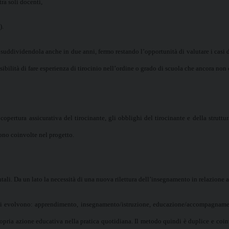
tra soli docenti,
).
a, suddividendola anche in due anni, fermo restando l’opportunità di valutare i casi
ssibilità di fare esperienza di tirocinio nell’ordine o grado di scuola che ancora no
pertura assicurativa del tirocinante, gli obblighi del tirocinante e della struttu
ono coinvolte nel progetto.
ntali. Da un lato la necessità di una nuova rilettura dell’insegnamento in relazione 
nni evolvono: apprendimento, insegnamento/istruzione, educazione/accompagnamento
propria azione educativa nella pratica quotidiana. Il metodo quindi è duplice e coinvo