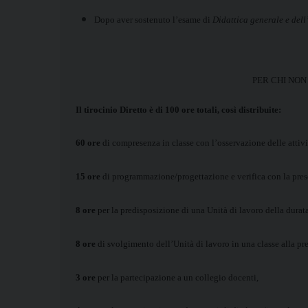
Dopo aver sostenuto l’esame di
Didattica generale e del
PER CHI NON
Il tirocinio Diretto è di 100 ore totali, così distribuite:
60 ore
di compresenza in classe con l’osservazione delle attivi
15 ore
di programmazione/progettazione e verifica con la prese
8 ore
per la predisposizione di una Unità di lavoro della durata
8 ore
di svolgimento dell’Unità di lavoro in una classe alla pre
3 ore
per la partecipazione a un collegio docenti,