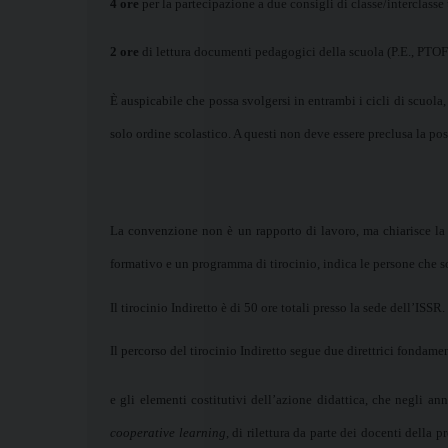
4 ore
per la partecipazione a due consigli di classe/interclasse 
2 ore
di lettura documenti pedagogici della scuola (P.E., PTOF
È auspicabile che possa svolgersi in entrambi i cicli di scuol
solo ordine scolastico. A questi non deve essere preclusa la po
La convenzione non è un rapporto di lavoro, ma chiarisce la co
formativo e un programma di tirocinio, indica le persone che s
Il tirocinio Indiretto è di 50 ore totali presso la sede dell’ISSR.
Il percorso del tirocinio Indiretto segue due direttrici fondame
e gli elementi costitutivi dell’azione didattica, che negli a
cooperative learning
, di rilettura da parte dei docenti della 