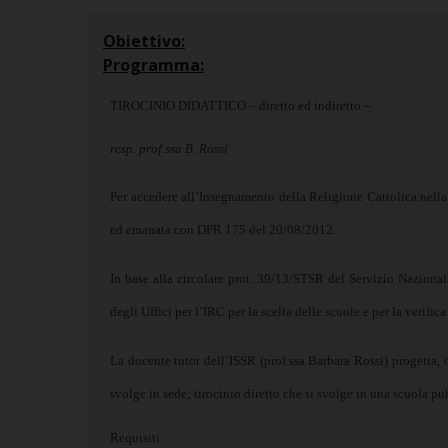
Obiettivo:
Programma:
TIROCINIO DIDATTICO – diretto ed indiretto –
resp. prof.ssa B. Rossi
Per accedere all’Insegnamento della Religione Cattolica nella
ed emanata con DPR 175 del 20/08/2012.
In base alla circolare prot. 39/13/STSR del Servizio Nazionale
degli Uffici per l’IRC per la scelta delle scuole e per la verifi
La docente tutor dell’ISSR (prof.ssa Barbara Rossi) progetta, or
svolge in sede; tirocinio diretto che si svolge in una scuola pub
Requisiti: