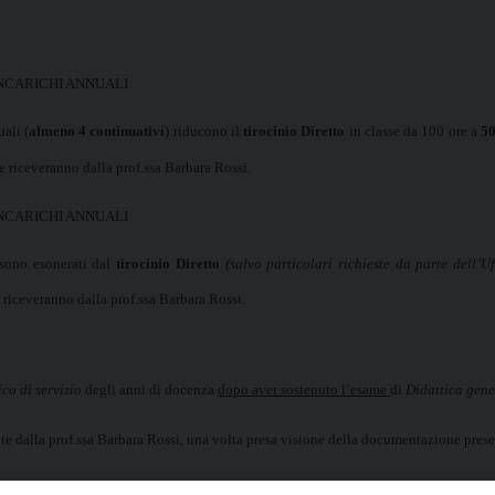
INCARICHI ANNUALI
ali (
almeno 4 continuativi
) riducono il
tirocinio Diretto
in classe da 100 ore a
50
e riceveranno dalla prof.ssa Barbara Rossi.
INCARICHI ANNUALI
 sono esonerati dal
tirocinio Diretto
(salvo particolari richieste da parte dell’U
 riceveranno dalla prof.ssa Barbara Rossi.
ico di servizio
degli anni di docenza
dopo aver sostenuto l’esame
di
Didattica gene
iate dalla prof.ssa Barbara Rossi, una volta presa visione della documentazione prese