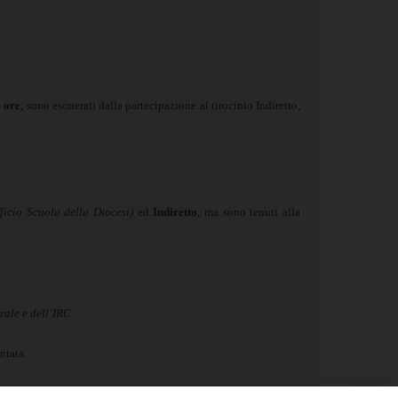
 ore
, sono esonerati dalla partecipazione al tirocinio Indiretto,
fficio Scuola della Diocesi)
ed
Indiretto
, ma sono tenuti alla
rale e dell’IRC
.
ntata.