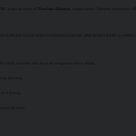
l’IRC
si può accedere al
Tirocinio didattico
, comunicando il proprio nominativo all
 HA ESPERIENZA DI INSEGNAMENTO O HA INCARICHI INFERIORI A 4 ANNI 
tà e della relazione educativa tra insegnante tutor e alunni,
nza del tutor,
 di 4 lezioni,
senza del tutor,