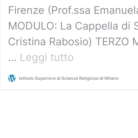
Firenze (Prof.ssa Emanue
MODULO: La Cappella di Sa
Cristina Rabosio) TERZO 
La
…
Leggi tutto
storia
della
salvezza
Istituto Superiore di Scienze Religiose di Milano
dipinta
nelle
Chiese
del
‘500
e
del
‘600